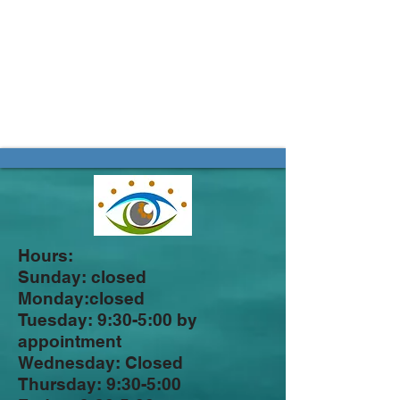
Hours:
Sunday: closed
Monday:closed
Tuesday: 9:30-5:00 by
appointment
Wednesday: Closed
Thursday: 9:30-5:00